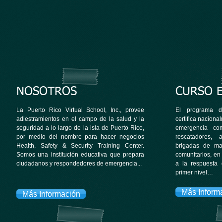
NOSOTROS
CURSO 
La Puerto Rico Virtual School, Inc., provee
El programa d
adiestramientos en el campo de la salud y la
certifica nacion
seguridad a lo largo de la isla de Puerto Rico,
emergencia co
por medio del nombre para hacer negocios
rescatadores, a
Health, Safety & Security Training Center.
brigadas de mat
Somos una institución educativa que prepara
comunitarios, en
ciudadanos y respondedores de emergencia...
a la respuesta
primer nivel…
Más Inform
Más Información